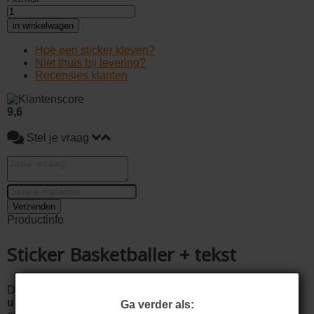
in winkelwagen
Hoe een sticker kleven?
Niet thuis bij levering?
Recensies klanten
9,6
Stel je vraag
Verzenden
Productinfo
Sticker Basketballer + tekst
De muursticker
Basketballer + tekst
is
volledig
uitgesneden
. Na het kleven blijft dus enkel de afbeelding
Ga verder als: