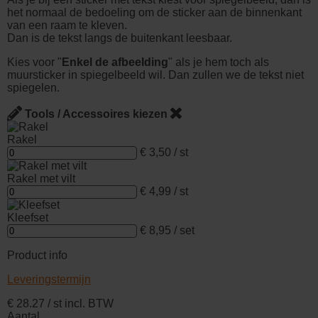
het normaal de bedoeling om de sticker aan de binnenkant
van een raam te kleven.
Dan is de tekst langs de buitenkant leesbaar.
Kies voor "
Enkel de afbeelding
" als je hem toch als
muursticker in spiegelbeeld wil. Dan zullen we de tekst niet
spiegelen.
Tools / Accessoires kiezen
Rakel
€ 3,50 / st
Rakel met vilt
€ 4,99 / st
Kleefset
€ 8,95 / set
Product info
Leveringstermijn
€
28.27
/ st
incl. BTW
Aantal