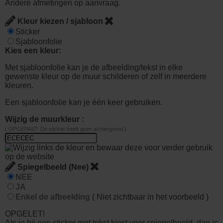
Andere afmetingen op aanvraag.
Kleur kiezen / sjabloon
Sticker
Sjabloonfolie
Kies een kleur:
Met sjabloonfolie kan je de afbeelding/tekst in elke
gewenste kleur op de muur schilderen of zelf in meerdere
kleuren.
Een sjabloonfolie kan je één keer gebruiken.
Wijzig de muurkleur :
( OPGEPAST: De sticker heeft geen achtergrond )
Spiegelbeeld (Nee)
NEE
JA
Enkel de afbeelding
( Niet zichtbaar in het voorbeeld )
OPGELET!
Als je bij een sticker met tekst kiest voor spiegelbeeld, dan is