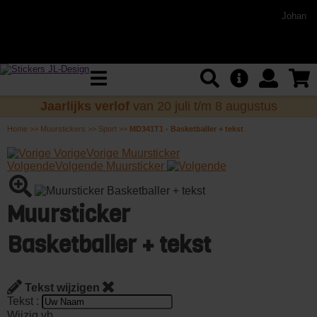
Johan
Jaarlijks verlof
van 20 juli t/m 8 augustus
Home
>>
Muurstickers
>>
Sport
>>
MD341T1 - Basketballer + tekst
Vorige
Vorige Muursticker
Volgende
Volgende Muursticker
Muursticker
Basketballer + tekst
Tekst wijzigen
Tekst :
Wijzig vb.