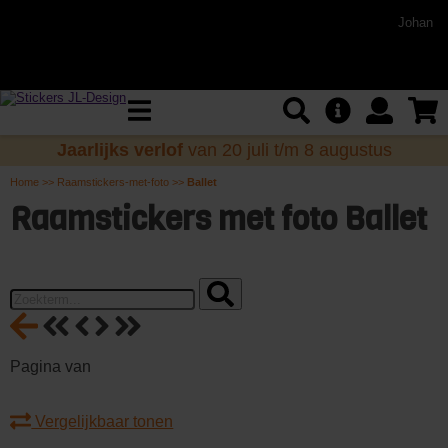
Johan
Jaarlijks verlof
van 20 juli t/m 8 augustus
Home
>>
Raamstickers-met-foto
>>
Ballet
Raamstickers met foto Ballet
Pagina
van
Vergelijkbaar tonen