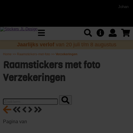
Johan
Jaarlijks verlof
van 20 juli t/m 8 augustus
Home
>>
Raamstickers-met-foto
>>
Verzekeringen
Raamstickers met foto
Verzekeringen
Pagina
van