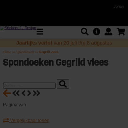
Johan
Jaarlijks verlof
van 20 juli t/m 8 augustus
Home
>>
Spandoeken
>>
Gegrild vlees
Spandoeken Gegrild vlees
Pagina
van
Vergelijkbaar tonen