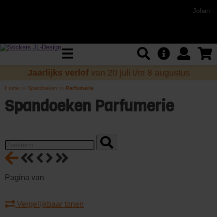
Johan
Jaarlijks verlof
van 20 juli t/m 8 augustus
Home
>>
Spandoeken
>>
Parfumerie
Spandoeken Parfumerie
Pagina
van
Vergelijkbaar tonen